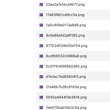
23ae2a7e1ecd4b77.png
17a63f4b1ce9cc5a.png
1e0c909e0112e6d9.png
9c6e88afd2a8f282.png
977534024b00d154.png
6cdf66032c0888a8.png
0c5f7936969b0d65.png
d1b2ec74d85604f3.png
21e46b7b26c8163d.png
5930a4944f3b3816.png
7de570bab1bb3c5d.png