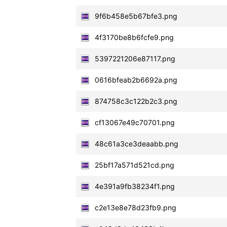
9f6b458e5b67bfe3.png
4f3170be8b6fcfe9.png
5397221206e87117.png
0616bfeab2b6692a.png
874758c3c122b2c3.png
cf13067e49c70701.png
48c61a3ce3deaabb.png
25bf17a571d521cd.png
4e391a9fb38234f1.png
c2e13e8e78d23fb9.png