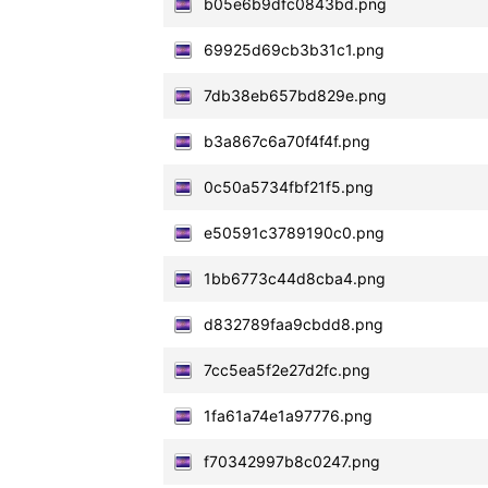
b05e6b9dfc0843bd.png
69925d69cb3b31c1.png
7db38eb657bd829e.png
b3a867c6a70f4f4f.png
0c50a5734fbf21f5.png
e50591c3789190c0.png
1bb6773c44d8cba4.png
d832789faa9cbdd8.png
7cc5ea5f2e27d2fc.png
1fa61a74e1a97776.png
f70342997b8c0247.png