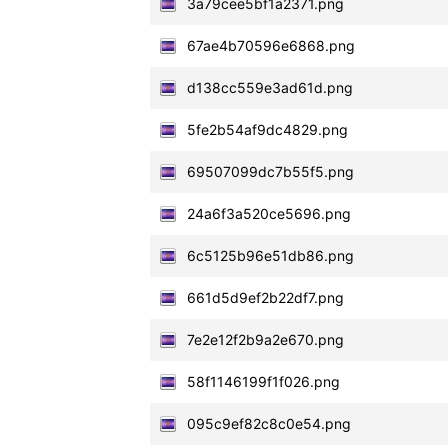
3a79cee5bf1a2371.png
67ae4b70596e6868.png
d138cc559e3ad61d.png
5fe2b54af9dc4829.png
69507099dc7b55f5.png
24a6f3a520ce5696.png
6c5125b96e51db86.png
661d5d9ef2b22df7.png
7e2e12f2b9a2e670.png
58f1146199f1f026.png
095c9ef82c8c0e54.png