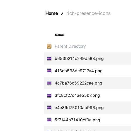
Home
rich-presence-icons
Name
Parent Directory
b653b214c249da88.png
413cb538dc9717a4.png
4c7ba76c59222cae.png
3fc8cf27c4ae55b7.png
e4e89d75010ab996.png
5f7144b71410cf0a.png