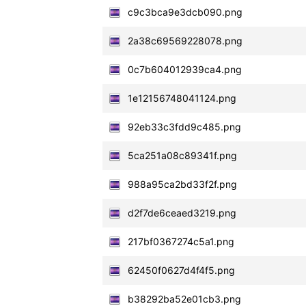
c9c3bca9e3dcb090.png
2a38c69569228078.png
0c7b604012939ca4.png
1e12156748041124.png
92eb33c3fdd9c485.png
5ca251a08c89341f.png
988a95ca2bd33f2f.png
d2f7de6ceaed3219.png
217bf0367274c5a1.png
62450f0627d4f4f5.png
b38292ba52e01cb3.png