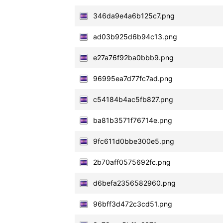
346da9e4a6b125c7.png
ad03b925d6b94c13.png
e27a76f92ba0bbb9.png
96995ea7d77fc7ad.png
c54184b4ac5fb827.png
ba81b3571f76714e.png
9fc611d0bbe300e5.png
2b70aff0575692fc.png
d6befa2356582960.png
96bff3d472c3cd51.png