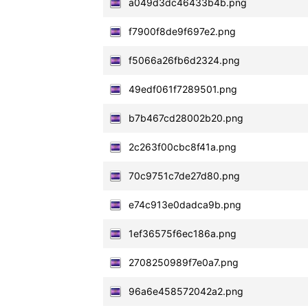
a049d3dc46433b4b.png
f7900f8de9f697e2.png
f5066a26fb6d2324.png
49edf061f7289501.png
b7b467cd28002b20.png
2c263f00cbc8f41a.png
70c9751c7de27d80.png
e74c913e0dadca9b.png
1ef36575f6ec186a.png
2708250989f7e0a7.png
96a6e458572042a2.png